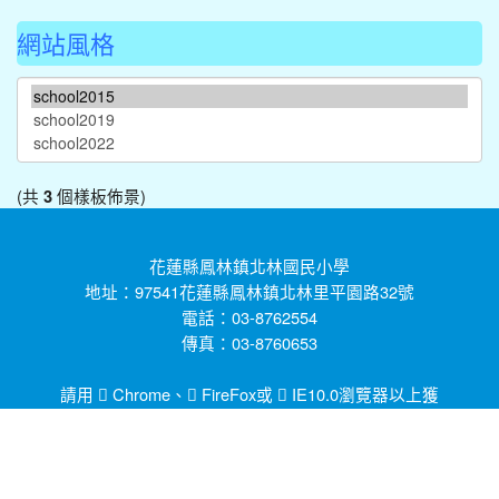
網站風格
(共
個樣板佈景)
3
花蓮縣鳳林鎮北林國民小學
地址：97541花蓮縣鳳林鎮北林里平園路32號
電話：03-8762554
傳真：03-8760653
請用
Chrome
、
FireFox
或
IE10.0瀏覽器以上獲
得最佳瀏覽效果，謝謝！