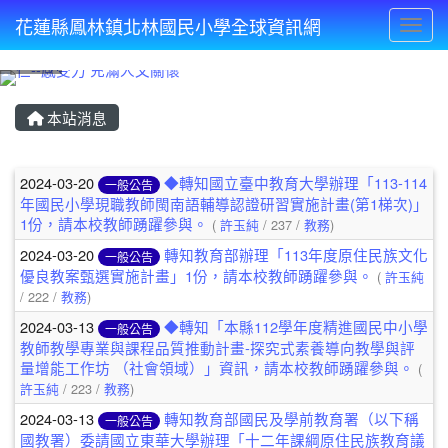
花蓮縣鳳林鎮北林國民小學全球資訊網
Toggl
⏸
本站消息
文章列表
2024-03-20
◆轉知國立臺中教育大學辦理「113-114
一般公告
年國民小學現職教師閩南語輔導認證研習實施計畫(第1梯次)」
1份，請本校教師踴躍參與。
(
許玉純
/ 237 /
教務
)
2024-03-20
轉知教育部辦理「113年度原住民族文化
一般公告
優良教案甄選實施計畫」1份，請本校教師踴躍參與。
(
許玉純
/ 222 /
教務
)
2024-03-13
◆轉知「本縣112學年度精進國民中小學
一般公告
教師教學專業與課程品質推動計畫-探究式素養導向教學與評
量增能工作坊 （社會領域）」資訊，請本校教師踴躍參與。
(
許玉純
/ 223 /
教務
)
2024-03-13
轉知教育部國民及學前教育署（以下稱
一般公告
國教署）委請國立東華大學辦理「十二年課綱原住民族教育議