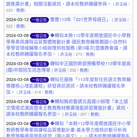
題推廣計畫」相關活動資訊，請本校教師踴躍參與。
(
許玉純
/
223 /
教務
)
2024-03-12
響應113年「221世界母語日」
(
許玉純
/
一般公告
322 /
教務
)
2024-03-08
◆轉知本縣112學年度精進國民中小學教
一般公告
學專業與課程品質整體推動計畫-國民教育輔導團國小自然科
學學習領域輔導小組辦理到校服務 (第3場次)暨團務會議，請
本校教師踴躍報名參加。
(
許玉純
/ 273 /
教務
)
2024-03-08
轉知中正國防幹部預備學校113學年度高
一般公告
(國)中部招生訊息傳單
(
許玉純
/ 232 /
教務
)
2024-03-08
轉知花蓮縣「113年度新住民語文教育輔
一般公告
導團核心增能課程」研習資訊資訊，請本校教師踴躍報名參
加。
(
許玉純
/ 218 /
教務
)
2024-03-08
◆轉知縣府委請北昌國小辦理「本土語
一般公告
文情境式演說暨本土教育教材推廣增能研習實施計畫」資訊，
請本校教師踴躍報名參加。
(
許玉純
/ 207 /
教務
)
2024-03-04
◆轉知「本縣112學年度精進國民中小學
一般公告
教師教學專業與課程品質推動計畫-基本學力檢核診斷分析與
教學策略運用增能研習（國小英文）」，請本校教師踴躍報名