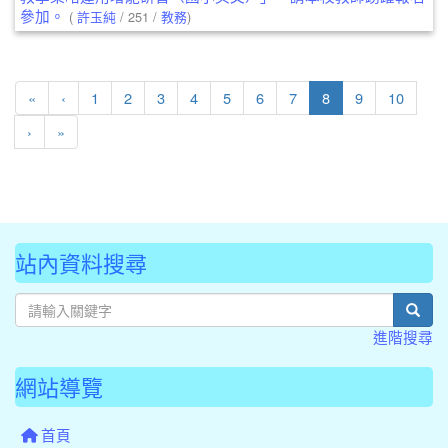
參加。
(
許玉純
/ 251 /
教務
)
第一頁
上一頁
(目前頁次)
«
‹
1
2
3
4
5
6
7
8
9
10
下一頁
最後頁
›
»
站內資料搜尋
sear
進階搜尋
網站導覽
首頁