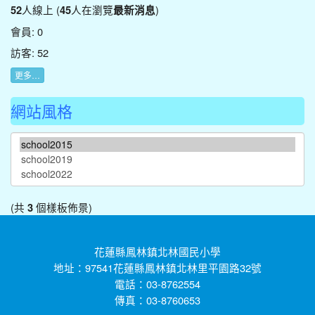
人線上 (
人在瀏覽
)
52
45
最新消息
會員: 0
訪客: 52
更多…
網站風格
(共
個樣板佈景)
3
花蓮縣鳳林鎮北林國民小學
地址：97541花蓮縣鳳林鎮北林里平園路32號
電話：03-8762554
傳真：03-8760653