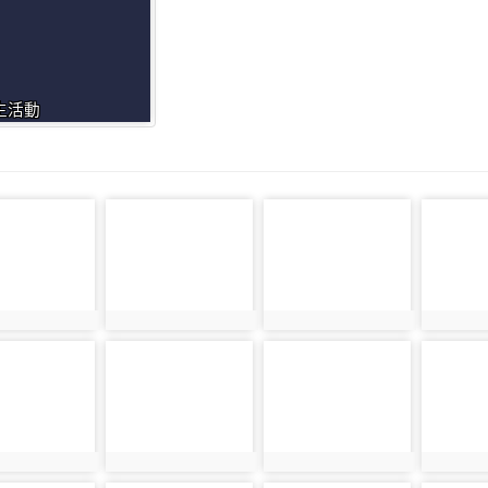
生活動
468
photo-539
photo-460
photo-4
468
photo:539
photo:460
photo:48
515
photo-502
photo-464
photo-4
515
photo:502
photo:464
photo:46