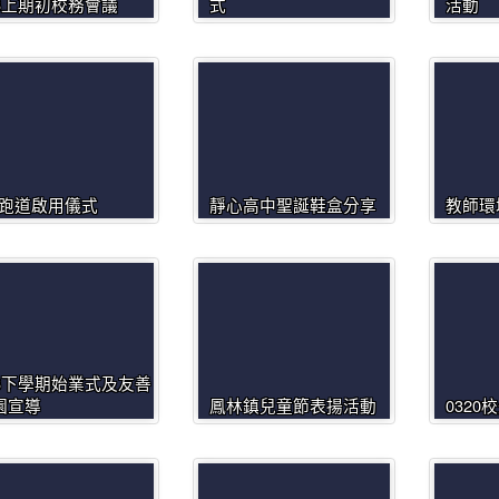
13上期初校務會議
式
活動
U跑道啟用儀式
靜心高中聖誕鞋盒分享
教師環
13下學期始業式及友善
園宣導
鳳林鎮兒童節表揚活動
032