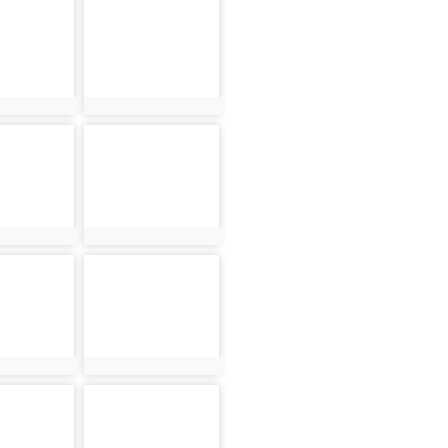
48
photo-459
8
photo:459
53
photo-541
3
photo:541
58
photo-514
8
photo:514
50
photo-491