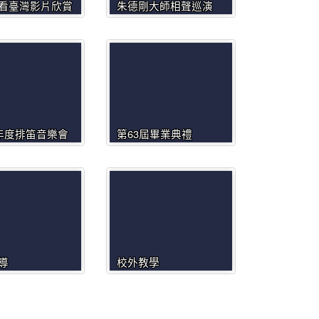
看臺灣影片欣賞
朱德剛大師相聲巡演
學年度排笛音樂會
第63屆畢業典禮
導
校外教學