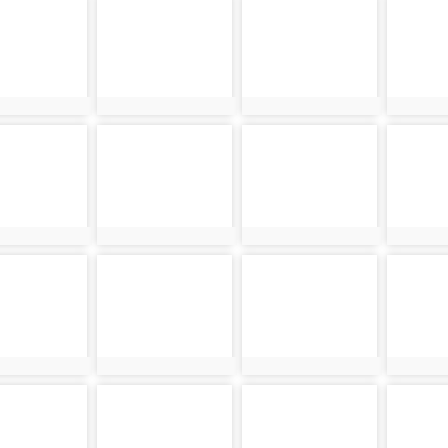
538
photo-465
photo-470
photo-4
538
photo:465
photo:470
photo:44
480
photo-477
photo-528
photo-4
480
photo:477
photo:528
photo:45
523
photo-522
photo-518
photo-4
523
photo:522
photo:518
photo:45
533
photo-451
photo-446
photo-4