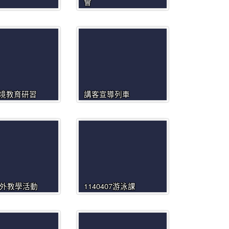
會
境教育研習
講客宣導列車
0校外教學活動
1140407游泳課