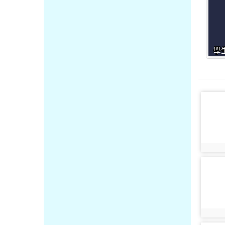
學
photo-
photo:
photo-
photo: