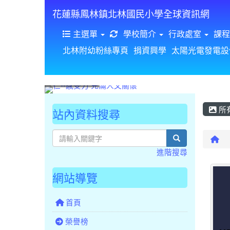
花蓮縣鳳林鎮北林國民小學全球資訊網
重新取得佈景設定
主選單
學校簡介
行政處室
課程
北林附幼粉絲專頁
捐資興學
太陽光電發電設
所
站內資料搜尋
search
回
進階搜尋
網站導覽
首頁
榮譽榜