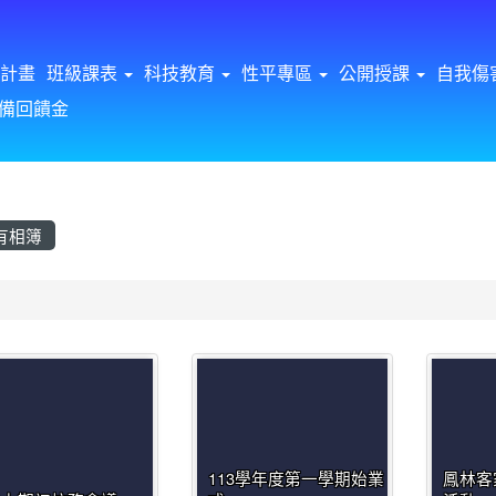
計畫
班級課表
科技教育
性平專區
公開授課
自我傷
備回饋金
有相簿
首頁
113學年度第一學期始業
鳳林客