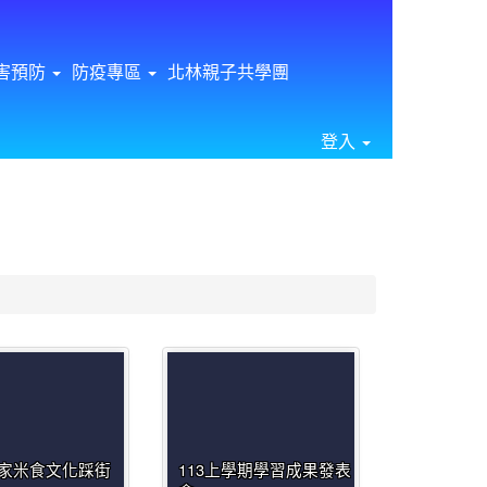
害預防
防疫專區
北林親子共學團
登入
⏸
家米食文化踩街
113上學期學習成果發表