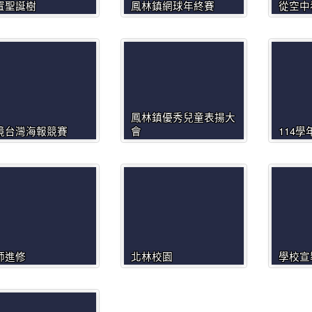
置聖誕樹
鳳林鎮網球年終賽
從空中
鳳林鎮優秀兒童表揚大
境台灣海報競賽
會
114
師進修
北林校園
學校宣