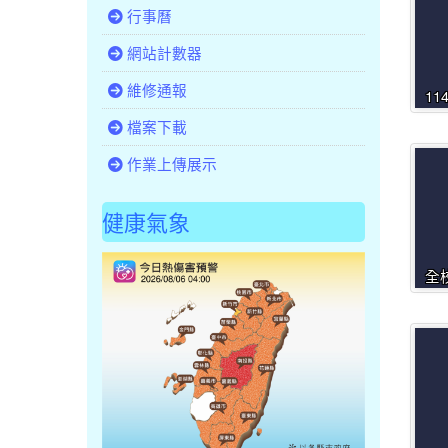
行事曆
網站計數器
維修通報
1
檔案下載
作業上傳展示
健康氣象
全