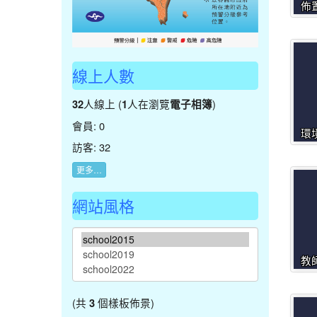
佈
線上人數
人線上 (
人在瀏覽
)
32
1
電子相簿
會員: 0
環
訪客: 32
更多…
網站風格
教
(共
個樣板佈景)
3