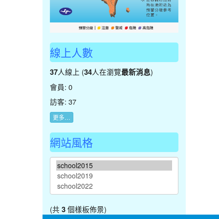
線上人數
人線上 (
人在瀏覽
)
37
34
最新消息
會員: 0
訪客: 37
更多…
網站風格
(共
個樣板佈景)
3