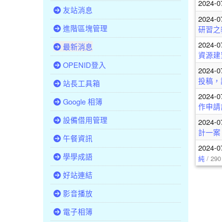
2024-0
友站消息
2024-0
進階區塊管理
研習之
2024-0
最新消息
資源建
OPENID登入
2024-0
投稿，
站長工具箱
2024-0
Google 相簿
作申請
設備借用管理
2024-0
計一案
午餐資訊
2024-0
學學成語
純
/ 290
好站連結
影音播放
電子相簿