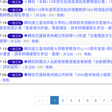
7-30
＊轉知「本縣113年原住民族語演說競賽實施計畫」
一般公告
7-30
＊轉知113學年度學習扶助非現職教師18小時增能研習(
一般公告
教師務必報名參加。
(
許玉純
/ 253 /
教務
)
7-19
轉知國立臺灣師範大學校心理與教育測驗研究發展中心
一般公告
置暨推廣計畫「素養導向評量」專題講座，請老師踴躍報名參加，謝
7-12
◆轉知花蓮縣秀林鄉公所辦理113年度「太魯閣族文化
一般公告
謝謝!
(
許玉純
/ 223 /
教務
)
7-12
轉知國立臺灣師範大學數學教育中心113學年度第1
一般公告
計畫書，請老師踴躍報名參加，謝謝!
(
許玉純
/ 278 /
教務
)
7-12
◆轉知財團法人永齡慈善教育基金會辦理「永齡教學
一般公告
，詳如說明。
(
許玉純
/ 233 /
教務
)
7-04
◆轉知花蓮縣鳳林鎮公所辦理「2024鳳林慢城小鎮
一般公告
 /
教務
)
(目前頁次)
«
‹
1
2
3
4
5
6
7