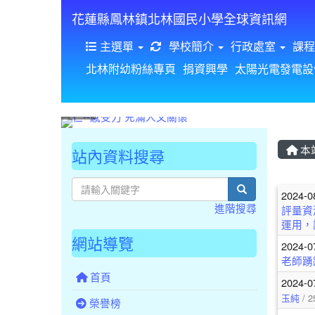
花蓮縣鳳林鎮北林國民小學全球資訊網
重新取得佈景設定
主選單
學校簡介
行政處室
課程
北林附幼粉絲專頁
捐資興學
太陽光電發電設
本
站內資料搜尋
文
search
2024-0
進階搜尋
評量資
運用，
網站導覽
2024-0
老師踴
首頁
2024-0
玉純
/ 2
榮譽榜