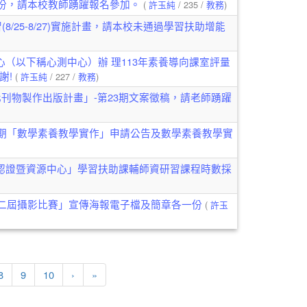
1份，請本校教師踴躍報名參加。
(
許玉純
/ 235 /
教務
)
8/25-8/27)實施計畫，請本校未通過學習扶助增能
（以下稱心測中心）辦 理113年素養導向課室評量
謝!
(
許玉純
/ 227 /
教務
)
刊物製作出版計畫」-第23期文案徵稿，請老師踴躍
學期「數學素養教學實作」申請公告及數學素養教學實
認證暨資源中心」學習扶助課輔師資研習課程時數採
第二屆攝影比賽」宣傳海報電子檔及簡章各一份
(
許玉
下一頁
最後頁
8
9
10
›
»