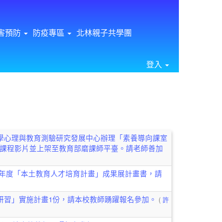
害預防
防疫專區
北林親子共學團
登入
⏸
學心理與教育測驗研究發展中心辦理「素養導向課室
課程影片並上架至教育部磨課師平臺。請老師善加
2學年度「本土教育人才培育計畫」成果展計畫書，請
研習」實施計畫1份，請本校教師踴躍報名參加。
(
許