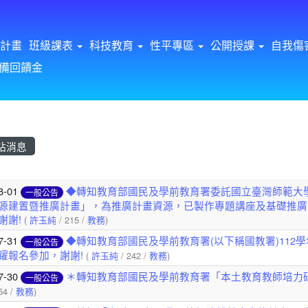
計畫
班級課表
科技教育
性平專區
公開授課
自我傷
備回饋金
站消息
章列表
8-01
◆轉知教育部國民及學前教育署委託國立臺灣師範大
一般公告
源建置暨推廣計畫」，為推廣計畫資源，已製作專題講座及基礎推廣
謝謝!
(
許玉純
/ 215 /
教務
)
7-31
◆轉知教育部國民及學前教育署(以下稱國教署)11
一般公告
躍報名參加，謝謝!
(
許玉純
/ 242 /
教務
)
7-30
＊轉知教育部國民及學前教育署「本土教育教師培力
一般公告
54 /
教務
)