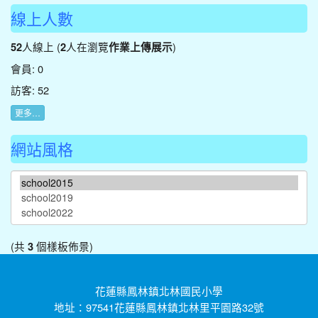
線上人數
人線上 (
人在瀏覽
)
52
2
作業上傳展示
會員: 0
訪客: 52
更多…
網站風格
(共
個樣板佈景)
3
花蓮縣鳳林鎮北林國民小學
地址：97541花蓮縣鳳林鎮北林里平園路32號