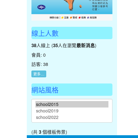
線上人數
人線上 (
人在瀏覽
)
38
35
最新消息
會員: 0
訪客: 38
更多…
網站風格
(共
個樣板佈景)
3