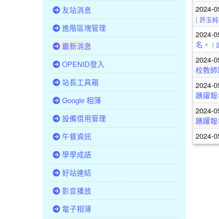
2024-0
友站消息
(
許玉純
進階區塊管理
2024-0
名。
(
最新消息
2024-0
OPENID登入
校教師
站長工具箱
2024-0
踴躍報
Google 相簿
2024-0
設備借用管理
踴躍報
2024-0
午餐資訊
學學成語
好站連結
影音播放
電子相簿