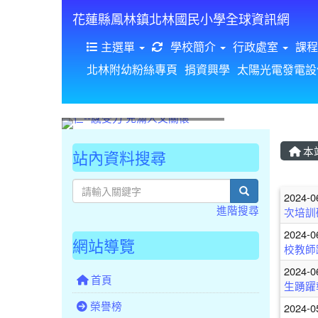
花蓮縣鳳林鎮北林國民小學全球資訊網
重新取得佈景設定
主選單
學校簡介
行政處室
課程
北林附幼粉絲專頁
捐資興學
太陽光電發電設
本
站內資料搜尋
文
search
2024-0
進階搜尋
次培訓
2024-0
網站導覽
校教師
2024-0
首頁
生踴躍
榮譽榜
2024-0