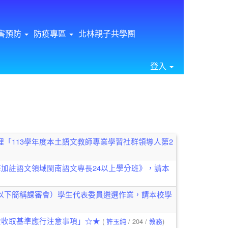
害預防
防疫專區
北林親子共學團
登入
⏸
「113學年度本土語文教師專業學習社群領導人第2
修加註語文領域閩南語文專長24以上學分班》，請本
以下簡稱課審會）學生代表委員遴選作業，請本校學
費收取基準應行注意事項」☆★
(
許玉純
/ 204 /
教務
)