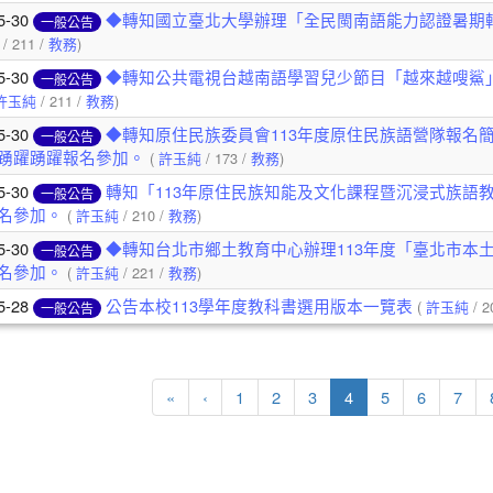
5-30
◆轉知國立臺北大學辦理「全民閩南語能力認證暑期
一般公告
/ 211 /
教務
)
5-30
◆轉知公共電視台越南語學習兒少節目「越來越嗖鯊
一般公告
許玉純
/ 211 /
教務
)
5-30
◆轉知原住民族委員會113年度原住民族語營隊報名
一般公告
踴躍踴躍報名參加。
(
許玉純
/ 173 /
教務
)
5-30
轉知「113年原住民族知能及文化課程暨沉浸式族語
一般公告
名參加。
(
許玉純
/ 210 /
教務
)
5-30
◆轉知台北市鄉土教育中心辦理113年度「臺北市本
一般公告
名參加。
(
許玉純
/ 221 /
教務
)
5-28
公告本校113學年度教科書選用版本一覽表
(
許玉純
/ 2
一般公告
第一頁
上一頁
(目前頁次)
«
‹
1
2
3
4
5
6
7