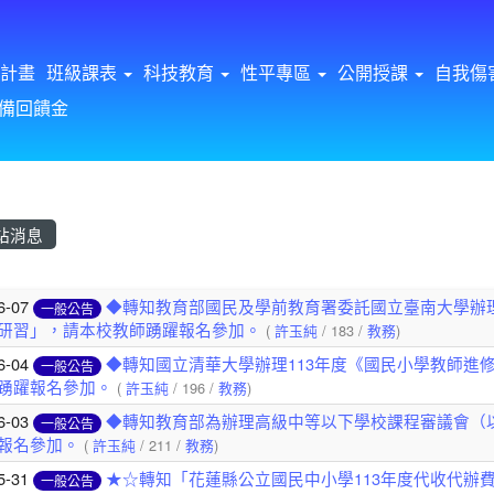
計畫
班級課表
科技教育
性平專區
公開授課
自我傷
備回饋金
站消息
章列表
6-07
◆轉知教育部國民及學前教育署委託國立臺南大學辦理
一般公告
研習」，請本校教師踴躍報名參加。
(
許玉純
/ 183 /
教務
)
6-04
◆轉知國立清華大學辦理113年度《國民小學教師進
一般公告
踴躍報名參加。
(
許玉純
/ 196 /
教務
)
6-03
◆轉知教育部為辦理高級中等以下學校課程審議會（
一般公告
報名參加。
(
許玉純
/ 211 /
教務
)
5-31
★☆轉知「花蓮縣公立國民中小學113年度代收代辦
一般公告