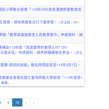
民小學聯合辦理「113年CRE善意溝通修復教育成
招生簡章，請有興趣者自行下載參閱。
(
許玉純
/ 283 /
2學期「數學奠基進教室入班教學實作」申請資料，請
助112年度「就是要學好數學JUST DO
-2平日週末班」申請資料，請老師踴躍報名參加。
(
許玉
競賽-資訊科技組」報名時間延長至113年2月7日，
展基金會委託國立臺灣師範大學辦理「113年度第1
/
教務
)
(目前頁次)
下一頁
最後頁
8
9
10
›
»