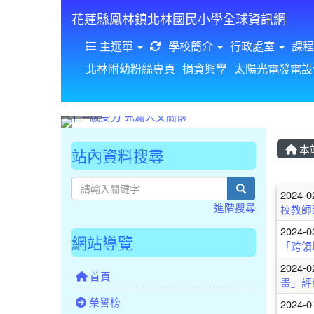
花蓮縣鳳林鎮北林國民小學全球資訊網
重新取得佈景設定
主選單
學校簡介
行政處室
課程
北林附幼粉絲專頁
捐資興學
太陽光電發電設
本
站內資料搜尋
文
search
2024-0
進階搜尋
校教師
2024-0
網站導覽
「跨領
2024-0
首頁
畫」評
榮譽榜
2024-0