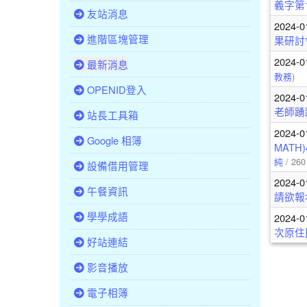
義字第1
友站消息
2024-0
進階區塊管理
果研討
2024-0
最新消息
教務
)
OPENID登入
2024-0
老師踴
站長工具箱
2024-0
Google 相簿
MAT
純
/ 260
設備借用管理
2024-0
午餐資訊
請欲報
學學成語
2024-0
次原住
好站連結
影音播放
電子相簿