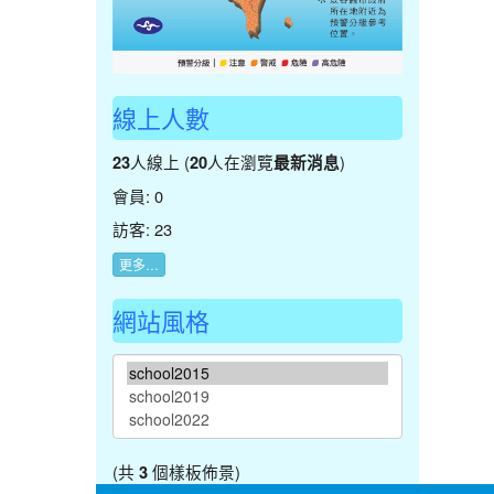
線上人數
人線上 (
人在瀏覽
)
23
20
最新消息
會員: 0
訪客: 23
更多…
網站風格
(共
個樣板佈景)
3