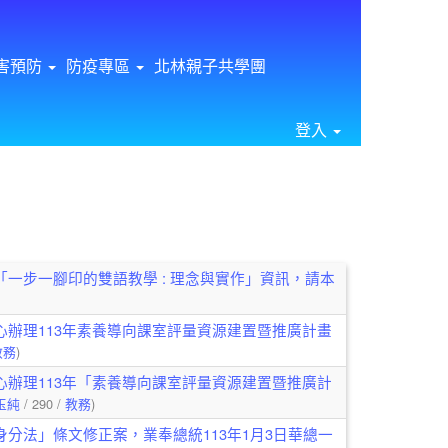
害預防
防疫專區
北林親子共學團
登入
⏸
一步一腳印的雙語教學 : 理念與實作」資訊，請本
辦理113年素養導向課室評量資源建置暨推廣計畫
教務
)
辦理113年「素養導向課室評量資源建置暨推廣計
玉純
/ 290 /
教務
)
分法」條文修正案，業奉總統113年1月3日華總一