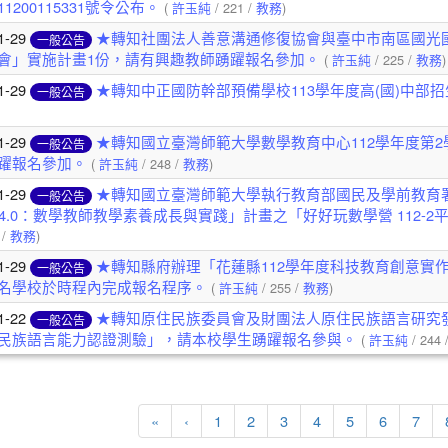
1200115331號令公布。
(
許玉純
/ 221 /
教務
)
1-29
★轉知社團法人善意溝通修復協會與臺中市南區國光國
一般公告
會」實施計畫1份，請有興趣教師踴躍報名參加。
(
許玉純
/ 225 /
教務
)
1-29
★轉知中正國防幹部預備學校113學年度高(國)中部
一般公告
1-29
★轉知國立臺灣師範大學數學教育中心112學年度第
一般公告
躍報名參加。
(
許玉純
/ 248 /
教務
)
1-29
★轉知國立臺灣師範大學執行教育部國民及學前教育署補
一般公告
H)4.0：數學教師教學素養成長與實踐」計畫之「好好玩數學營 112
 /
教務
)
1-29
★轉知縣府辦理「花蓮縣112學年度科技教育創意實作
一般公告
名學校於時程內完成報名程序。
(
許玉純
/ 255 /
教務
)
1-22
★轉知原住民族委員會及財團法人原住民族語言研究發
一般公告
民族語言能力認證測驗」，請本校學生踴躍報名參與。
(
許玉純
/ 244 
第一頁
上一頁
«
‹
1
2
3
4
5
6
7