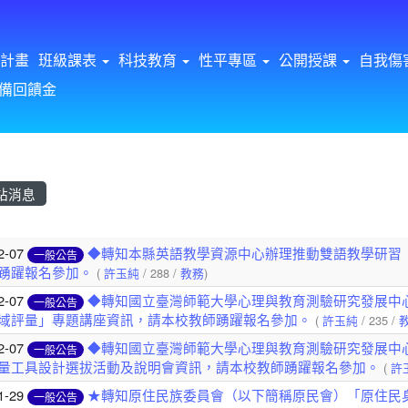
計畫
班級課表
科技教育
性平專區
公開授課
自我傷
備回饋金
站消息
章列表
2-07
◆轉知本縣英語教學資源中心辦理推動雙語教學研習「
一般公告
踴躍報名參加。
(
許玉純
/ 288 /
教務
)
2-07
◆轉知國立臺灣師範大學心理與教育測驗研究發展中心
一般公告
域評量」專題講座資訊，請本校教師踴躍報名參加。
(
許玉純
/ 235 /
2-07
◆轉知國立臺灣師範大學心理與教育測驗研究發展中心
一般公告
量工具設計選拔活動及說明會資訊，請本校教師踴躍報名參加。
(
許
1-29
★轉知原住民族委員會（以下簡稱原民會）「原住民身
一般公告