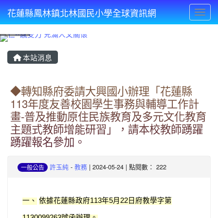
花蓮縣鳳林鎮北林國民小學全球資訊網
Toggl
⏸
本站消息
◆轉知縣府委請大興國小辦理「花蓮縣
113年度友善校園學生事務與輔導工作計
畫-普及推動原住民族教育及多元文化教育
主題式教師增能研習」，請本校教師踴躍
踴躍報名參加。
許玉純
-
教務
| 2024-05-24 | 點閱數： 222
一般公告
一、
依據花蓮縣政府
年
月
日府教學字第
113
5
22
號函辦理。
1130099263