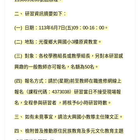
二、
研習資訊摘要如下：
一
日期：
年
月
日
五
：
：
。
(
)
113
6
7
(
)09
00-16
00
二
地點：光復鄉大興國小
樓原資教室。
(
)
3
三
對象：各校學務組長或教學組長，另對本研習感
(
)
興趣的一般教師亦可報名，名額為
名。
50
四
報名方式：請於
星期
前至教師在職進修網線上
(
)
(
)
報名（課程代碼：
）研習當日不接受現場報
4373038
名，全程參與研習者
，將核予
小時研習時數。
6
三、
如有未竟事宜，請洽大興國小教導主任陳文正
。
四、
檢附普及推動原住民族教育及多元文化教育主題