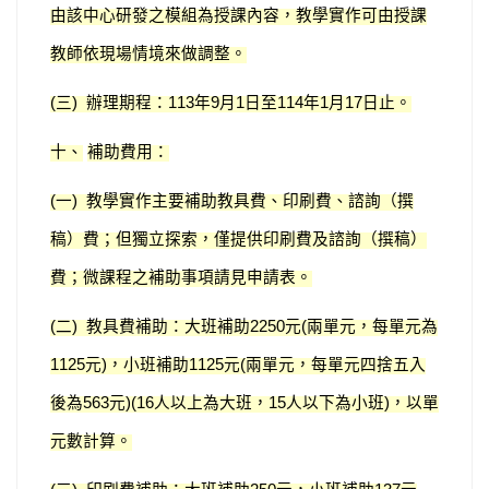
由該中心研發之模組為授課內容，教學實作可由授課
教師依現場情境來做調整。
三
辦理期程：
年
月
日至
年
月
日止。
(
)
113
9
1
114
1
17
十、
補助費用：
一
教學實作主要補助教具費、印刷費、諮詢（撰
(
)
稿）費；但獨立探索，僅提供印刷費及諮詢（撰稿）
費；微課程之補助事項請見申請表。
二
教具費補助：大班補助
元
兩單元，每單元為
(
)
2250
(
元
，小班補助
元
兩單元，每單元四捨五入
1125
)
1125
(
後為
元
人以上為大班，
人以下為小班
，以單
563
)(16
15
)
元數計算。