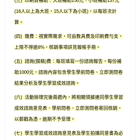
三
印刷費補助：大班補助
元，小班補助
元
(
)
250
137
人以上為大班，
人以下為小班
，以每班次計
(16
15
)
算。
四
雜費：視實際需求，可由教具費及印刷費勻支，
(
)
上限不得逾
，核銷事項詳見報帳手冊。
8%
五
諮詢
撰稿
費：每班填寫一份諮詢報告，每份補
(
)
(
)
助
元，諮詢內容包含學生學前問卷、立即測問卷
1000
結果分析及學生學習成效諮詢。
六
活動辦理完後兩週內，將相關領據連同學生學習
(
)
成效諮詢意見表、學前問卷、立即測問卷寄回核銷，
以郵戳為憑，逾期不予受理。
七
學生學習成效諮詢意見表及學生拍攝同意書為必
(
)