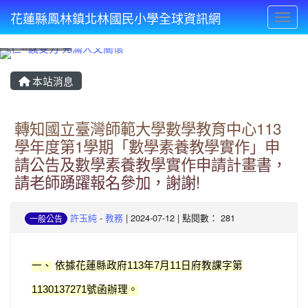
花蓮縣鳳林鎮北林國民小學全球資訊網
Toggl
⏸
本站消息
轉知國立臺灣師範大學數學教育中心113
學年度第1學期「數學素養教學實作」申
請公告及數學素養教學實作申請計畫書，
請老師踴躍報名參加，謝謝!
許玉純
-
教務
| 2024-07-12 | 點閱數： 281
一般公告
一、
依據花蓮縣政府
年
月
日府教課字第
113
7
11
號函辦理。
1130137271