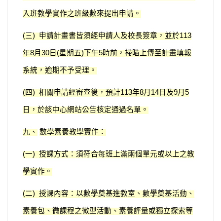
入班教學實作之班級數來提出申請。
三
申請計畫書皆須經申請人及校長簽章，並於
(
)
113
年
月
日
星期五
下午
時前，掃瞄上傳至計畫填報
8
30
(
)
5
系統，逾期不予受理。
四
相關申請經審查後，預計
年
月
日及
月
(
)
113
8
14
9
5
日，於該中心網站公告核定通過名單。
九、
數學素養教學實作：
一
授課方式：須符合每班上滿兩個單元或以上之教
(
)
學實作。
二
授課內容：以數學奠基進教室、數學奠基活動、
(
)
素養包、微課程之微型活動、素養評量或獨立探索等