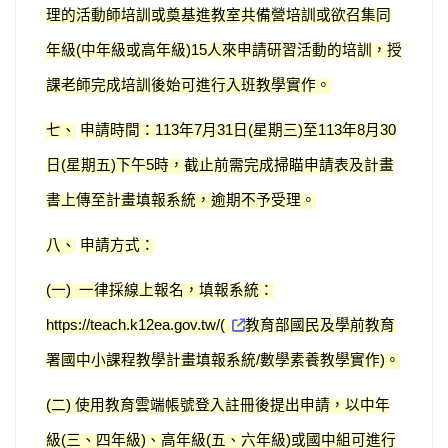
理的活動師培訓或奠基進教室共備營培訓或欲召集同
年級
中年級或高年級
人來申請研習活動的培訓，授
(
)15
課老師完成培訓後始可進行入班教學實作。
七、
申請時間：
年
月
日
星期三
至
年
月
113
7
31
(
)
113
8
30
日
星期五
下午
時，截止前需完成掃瞄申請表及計畫
(
)
5
書上傳至計畫填報系統，逾期不予受理。
八、
申請方式：
一
一律採線上報名，填報系統：
(
)
教育部國民及學前教育
https://teach.k12ea.gov.tw/(
署國中小課程教學計畫填報系統
數學素養教學實作
。
/
)
二
使用教育雲端帳號登入註冊後提出申請，以中年
(
)
級
三、四年級
、高年級
五、六年級
或國中組可進行
(
)
(
)