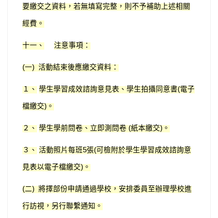
要繳交之資料，若無填寫完整，則不予補助上述相關
經費。
十一、
注意事項：
一
活動結束後應繳交資料：
(
)
１、
學生學習成效諮詢意見表、學生拍攝同意書
電子
(
檔繳交
。
)
２、
學生學前問卷、立即測問卷
紙本繳交
。
(
)
３、
活動照片每班
張
可檢附於學生學習成效諮詢意
5
(
見表以電子檔繳交
。
)
二
將擇部份申請通過學校，安排委員至辦理學校進
(
)
行訪視，另行聯繫通知。