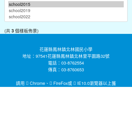
(共
個樣板佈景)
3
花蓮縣鳳林鎮北林國民小學
地址：97541花蓮縣鳳林鎮北林里平園路32號
電話：03-8762554
傳真：03-8760653
請用
Chrome
、
FireFox
或
IE10.0瀏覽器以上獲
得最佳瀏覽效果，謝謝！