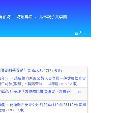
害預防
防疫專區
北林親子共學團
登入
⏸
堂閱讀題組學獎勵計畫
(
邱褘凡
/ 787 /
教導
)
112年)」，請賡續向所屬公教人員宣導一般健康檢查實
同仁可多加利用，轉請查照。
(
楊雁晴
/ 618 /
人事
)
力學院）辦理「數位閱讀推廣研習（實體班）」及
，花蓮縣吉安鄉公所訂於本(110)年5月12日(星期
雁晴
/ 638 /
人事
)