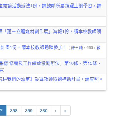
位閱讀活動辦法1份，請鼓勵所屬踴躍上網學習，請
理「蘊－立體媒材創作展」海報1份，請本校教師踴
計畫1份，請本校教師踴躍參加！
(
許玉純
/ 660 /
教
品德 修養及工作績效激勵辦法」第10條、第15條、
事
)
善耕我們的幼苗】鼓舞教師徵選補助計畫，請查照。
(目前頁次)
下一頁
最後頁
7
358
359
360
›
»