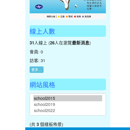
線上人數
人線上 (
人在瀏覽
)
31
26
最新消息
會員: 0
訪客: 31
更多…
網站風格
(共
個樣板佈景)
3