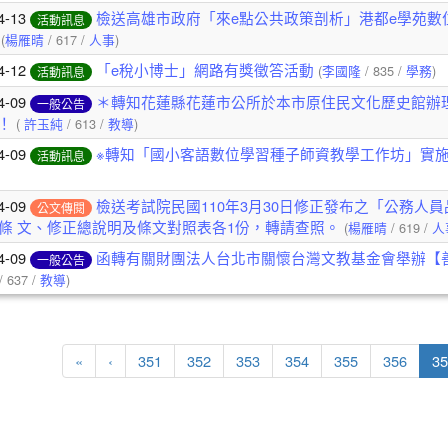
4-13
檢送高雄市政府「來e點公共政策剖析」港都e學苑數
活動訊息
(
楊雁晴
/ 617 /
人事
)
4-12
「e稅小博士」網路有獎徵答活動
(
李國隆
/ 835 /
學務
)
活動訊息
4-09
＊轉知花蓮縣花蓮市公所於本市原住民文化歷史館辦
一般公告
！
(
許玉純
/ 613 /
教導
)
4-09
※轉知「國小客語數位學習種子師資教學工作坊」實施
活動訊息
4-09
檢送考試院民國110年3月30日修正發布之「公務人員
公文傳閱
條條 文、修正總說明及條文對照表各1份，轉請查照。
(
楊雁晴
/ 619 /
人
4-09
函轉有關財團法人台北市關懷台灣文教基金會舉辦【
一般公告
/ 637 /
教導
)
第一頁
上一頁
«
‹
351
352
353
354
355
356
35