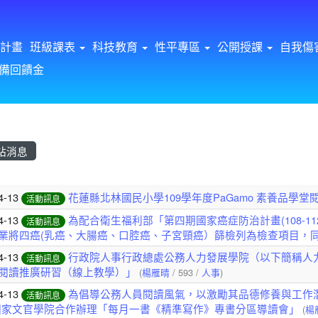
計畫
班級課表
科技教育
性平專區
公開授課
自我傷
備回饋金
站消息
章列表
4-13
花蓮縣北林國民小學109學年度PaGamo 素養品學
活動訊息
4-13
為配合衛生福利部「第四期國家癌症防治計畫(108-
活動訊息
業將四癌(乳癌、大腸癌、口腔癌、子宮頸癌）篩檢列為檢查項目，
4-13
行政院人事行政總處公務人力發展學院（以下簡稱人
活動訊息
閱讀推廣研習（線上教學）」
(
楊雁晴
/ 593 /
人事
)
4-13
為倡導公務人員閱讀風氣，以激勵其品德修養與工作潛能
活動訊息
國家文官學院合作辦理「每月一書《精準寫作》專書分區導讀會」
(
楊