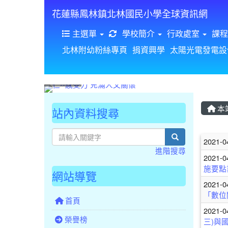
花蓮縣鳳林鎮北林國民小學全球資訊網
重新取得佈景設定
主選單
學校簡介
行政處室
課程
北林附幼粉絲專頁
捐資興學
太陽光電發電設
本
站內資料搜尋
文
search
2021-0
進階搜尋
2021-0
施要點
網站導覽
2021-0
「數位
首頁
2021-0
榮譽榜
三)與