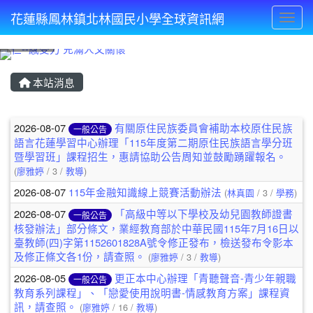
花蓮縣鳳林鎮北林國民小學全球資訊網
Toggl
⏸
本站消息
文章列表
2026-08-07
有關原住民族委員會補助本校原住民族
一般公告
語言花蓮學習中心辦理「115年度第二期原住民族語言學分班
暨學習班」課程招生，惠請協助公告周知並鼓勵踴躍報名。
(
廖雅婷
/ 3 /
教導
)
2026-08-07
115年金融知識線上競賽活動辦法
(
林真園
/ 3 /
學務
)
2026-08-07
「高級中等以下學校及幼兒園教師證書
一般公告
核發辦法」部分條文，業經教育部於中華民國115年7月16日以
臺教師(四)字第1152601828A號令修正發布，檢送發布令影本
及修正條文各1份，請查照。
(
廖雅婷
/ 3 /
教導
)
2026-08-05
更正本中心辦理「青聽聲音-青少年親職
一般公告
教育系列課程」、「戀愛使用說明書-情感教育方案」課程資
訊，請查照。
(
廖雅婷
/ 16 /
教導
)