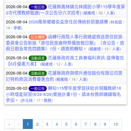
2026-08-04
花蓮縣鳳林鎮北林國民小學115學年度第
一般公告
2次代理教師甄選(一次公告分六次招考)
(
楊雁晴
/ 32 /
人事
)
2026-08-04
2026萬榮鄉鄉長盃原住民傳統射箭邀請賽
(
林真園
/
19 /
學務
)
2026-08-04
函轉行政院人事行政總處檢送原住民族
公文傳閱
委員會公告新版「原住民族歲時祭儀放假日期」（含公告、放
假日期及常見問題集）1份，請查照轉知。
(
楊雁晴
/ 12 /
人事
)
2026-08-04
花蓮縣政府員工員眷福利資訊-遠傳電信
活動訊息
【8月優惠方案】
(
楊雁晴
/ 13 /
人事
)
2026-08-04
花蓮縣政府與傑升通信股份有限公司簽
活動訊息
訂特約商店消費優惠合約
(
楊雁晴
/ 14 /
人事
)
2026-08-03
轉知115學年度學習扶助非現職教師18
一般公告
小時增能研習(8/24-8/26)實施計畫1份，請本校教師踴躍報名
參加。
(
許玉純
/ 17 /
教務
)
(目前頁次)
«
‹
1
2
3
4
5
6
7
8
9
10