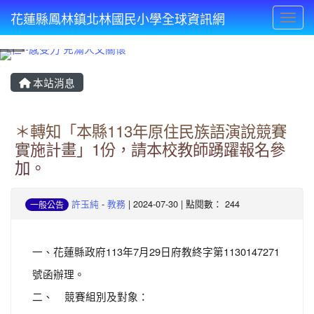
花蓮縣鳳林鎮北林國民小學全球資訊網
Toggl
⏸
本站消息
＊轉知「本縣113年原住民族語演說競賽
實施計畫」1份，請本校教師踴躍報名參
加。
許玉純
-
教務
| 2024-07-30 | 點閱數： 244
一般公告
一、花蓮縣政府113年7月29日府教終字第1130147271
號函辦理。
二、 競賽組別及對象：