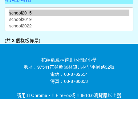
(共
個樣板佈景)
3
花蓮縣鳳林鎮北林國民小學
地址：97541花蓮縣鳳林鎮北林里平園路32號
電話：03-8762554
傳真：03-8760653
請用
Chrome
、
FireFox
或
IE10.0瀏覽器以上獲
得最佳瀏覽效果，謝謝！