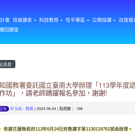
計畫
班級課表
科技教育
性平專區
公開授課
自我傷
備回饋金
站消息
知國教署委託國立臺南大學辦理「113學年度
作坊」，請老師踴躍報名參加，謝謝!
許玉純
-
教務
| 2024-06-24 | 點閱數： 198
公告
、
依據花蓮縣政府
年
月
日府教課字第
號函辦理。
113
6
24
1130118761