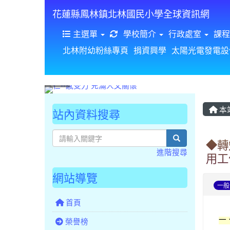
花蓮縣鳳林鎮北林國民小學全球資訊網
重新取得佈景設定
主選單
學校簡介
行政處室
課程
北林附幼粉絲專頁
捐資興學
太陽光電發電設
本
站內資料搜尋
search
◆轉
進階搜尋
用工
網站導覽
一般
首頁
一
榮譽榜