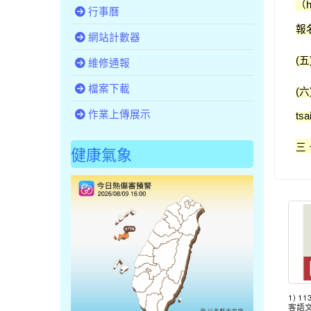
（
h
行事曆
報
網站計數器
五
維修通報
(
檔案下載
六
(
作業上傳展示
tsa
三
健康氣象
1) 
客語文