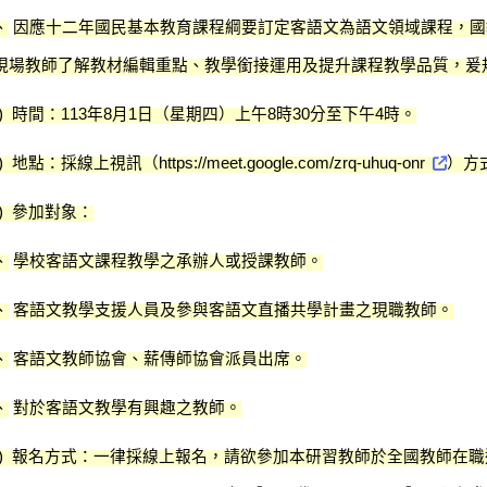
、
因應十二年國民基本教育課程綱要訂定客語文為語文領域課程，國
現場教師了解教材編輯重點、教學銜接運用及提升課程教學品質，爰
時間：
年
月
日（星期四）上午
時
分至下午
時。
)
113
8
1
8
30
4
地點：採線上視訊（
）方
)
https://meet.google.com/zrq-uhuq-onr
參加對象：
)
、
學校客語文課程教學之承辦人或授課教師。
、
客語文教學支援人員及參與客語文直播共學計畫之現職教師。
、
客語文教師協會、薪傳師協會派員出席。
、
對於客語文教學有興趣之教師。
報名方式：一律採線上報名，請欲參加本研習教師於全國教師在職
)