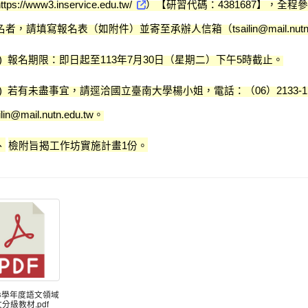
）【研習代碼：
】，全程參
ttps://www3.inservice.edu.tw/
4381687
名者，請填寫報名表（如附件）並寄至承辦人信箱（
tsailin@mail.nut
報名期限：即日起至
年
月
日（星期二）下午
時截止。
)
113
7
30
5
若有未盡事宜，請逕洽國立臺南大學楊小姐，電話：（
）
)
06
2133-1
。
ilin@mail.nutn.edu.tw
、
檢附旨揭工作坊實施計畫
份。
1
113學年度語文領域
分級教材.pdf