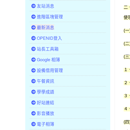
友站消息
二
進階區塊管理
使
最新消息
一
(
OPENID登入
二
(
站長工具箱
三
(
Google 相簿
１
設備借用管理
午餐資訊
２
學學成語
３
好站連結
４
影音播放
四
(
電子相簿