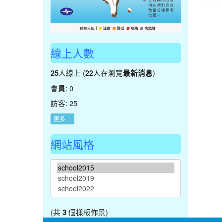
線上人數
人線上 (
人在瀏覽
)
25
22
最新消息
會員: 0
訪客: 25
更多…
網站風格
(共
個樣板佈景)
3