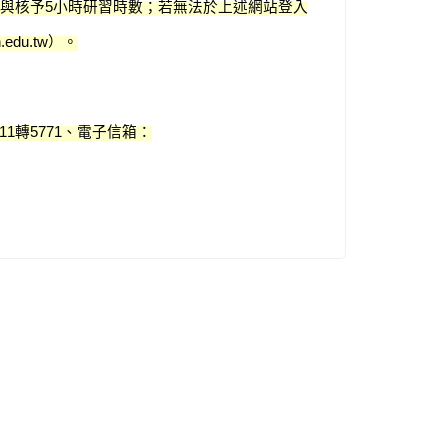
與核予
小時研習時數；若無法於上述網站登入
5
）。
n.edu.tw
轉
、電子信箱：
11
5771