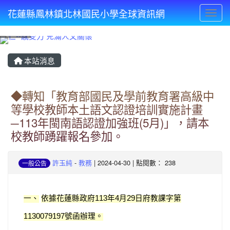
花蓮縣鳳林鎮北林國民小學全球資訊網
Toggl
⏸
本站消息
◆轉知「教育部國民及學前教育署高級中
等學校教師本土語文認證培訓實施計畫
─113年閩南語認證加強班(5月)」，請本
校教師踴躍報名參加。
許玉純
-
教務
| 2024-04-30 | 點閱數： 238
一般公告
一、
依據花蓮縣政府
年
月
日府教課字第
113
4
29
號函辦理。
1130079197