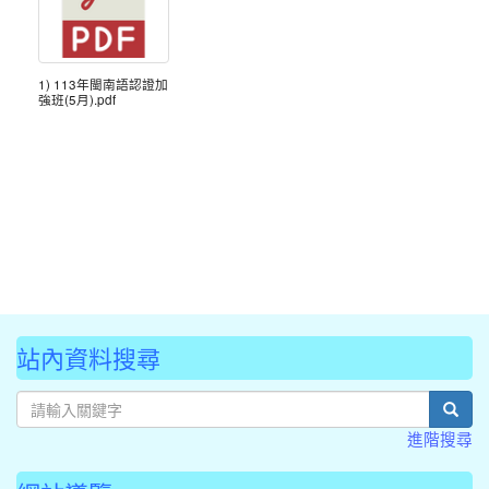
1) 113年閩南語認證加
強班(5月).pdf
站內資料搜尋
sear
進階搜尋