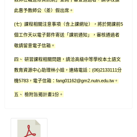
此惠予教師公（差）假出席。
七
課程相關注意事項（含上課網址），將於開課前
(
)
5
個工作天以電子郵件寄送「課前通知」，審核通過者
敬請留意電子信箱。
四、
研習課程相關問題，請洽高級中等學校本土語文
教育資源中心助理林小姐，連絡電話：
分
(06)2133111
機
，電子信箱：
。
5783
fang01162@gm2.nutn.edu.tw
五、
檢附旨揭計畫
份。
1