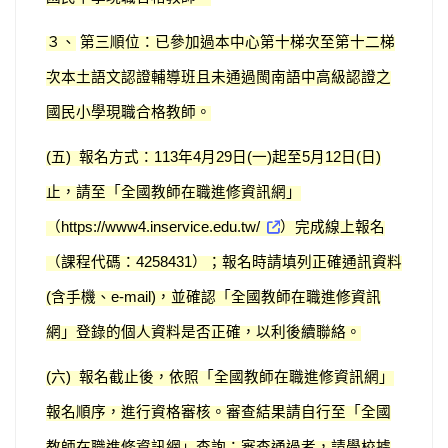
３、
第三順位：已參加過本中心第十梯次至第十二梯
次本土語文認證輔導班且未通過閩南語中高級認證之
國民小學現職合格教師。
五
報名方式：
年
月
日
一
起至
月
日
日
(
)
113
4
29
(
)
5
12
(
)
止，請至「全國教師在職進修資訊網」
（
）完成線上報名
https://www4.inservice.edu.tw/
（課程代碼：
）；報名時請填列正確通訊資料
4258431
含手機、
，並確認「全國教師在職進修資訊
(
e-mail)
網」登錄的個人資料是否正確，以利後續聯絡。
六
報名截止後，依照「全國教師在職進修資訊網」
(
)
報名順序，進行資格審核。審查結果請自行至「全國
教師在職進修資訊網」查詢；審查通過者，請學校據