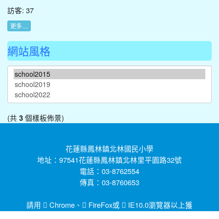
訪客: 37
更多…
網站風格
(共
個樣板佈景)
3
花蓮縣鳳林鎮北林國民小學
地址：97541花蓮縣鳳林鎮北林里平園路32號
電話：03-8762554
傳真：03-8760653
請用
Chrome
、
FireFox
或
IE10.0瀏覽器以上獲
得最佳瀏覽效果，謝謝！