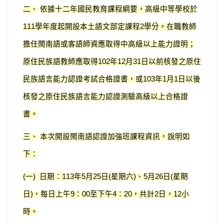
二、
依據十二年國民教育課程綱要，高級中等學校於
學年度起開設本土語文部定課程
學分。在職教師
111
2
擔任閩南語或客語師資應取得中高級以上能力證明；
原住民族語教師應取得
年
月
日以前核發之原住
102
12
31
民族語言能力認證考試合格證書，或
年
月
日以後
103
1
1
核發之原住民族語言能力認證測驗高級以上合格證
書。
三、
本次開設閩南語認證加強班課程資訊，說明如
下：
一
日期：
年
月
日
星期六
、
月
日
星期
(
)
113
5
25
(
)
5
26
(
日
，每日上午
：
至下午
：
，共計
日，
小
)
9
00
4
20
2
12
時。