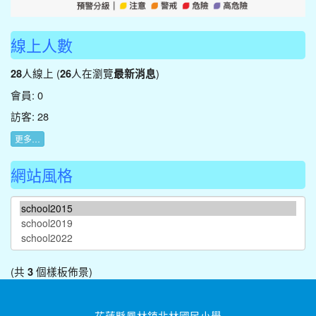
線上人數
人線上 (
人在瀏覽
)
28
26
最新消息
會員: 0
訪客: 28
更多…
網站風格
(共
個樣板佈景)
3
花蓮縣鳳林鎮北林國民小學