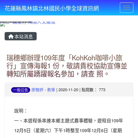
花蓮縣鳳林鎮北林國民小學全球資訊網
Toggl
⏸
本站消息
瑞穗鄉辦理109年度「KohKoh咖啡小旅
行」宣傳海報1 份，敬請貴校協助宣傳並
轉知所屬踴躍報名參加，請查 照。
廖雅婷
-
教導
| 2020-11-20 | 點閱數： 773
一般公告
說明：
一、本遊程係串連本鄉主題式農事體驗，遊程自109年
12月5日（星期六）下午1時整至109年12月6日（星期