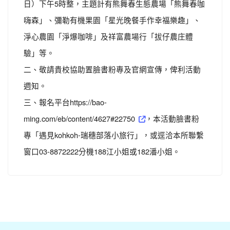
日）下午5時整，主題計有熊舞春生態農場「熊舞春咖
嗨森」、彌勒有機果園「星光晚餐手作幸福樂趣」、
淨心農園「淨爆咖啡」及祥富農場行「拔仔農庄體
驗」等。
二、敬請貴校協助置臉書粉專及官網宣傳，俾利活動
週知。
三、報名平台https://bao-
ming.com/eb/content/4627#22750
，本活動臉書粉
專「遇見kohkoh-瑞穗部落小旅行」，或逕洽本所聯繫
窗口03-8872222分機188江小姐或182潘小姐。